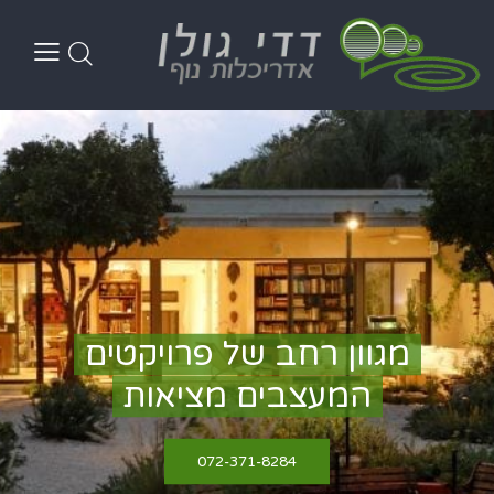
מ
ג
ו
ו
ן
ר
ח
ב
ש
ל
פ
ר
ו
י
ק
ט
י
ם
ה
מ
ע
צ
ב
י
ם
מ
צ
י
א
ו
ת
072-371-8284